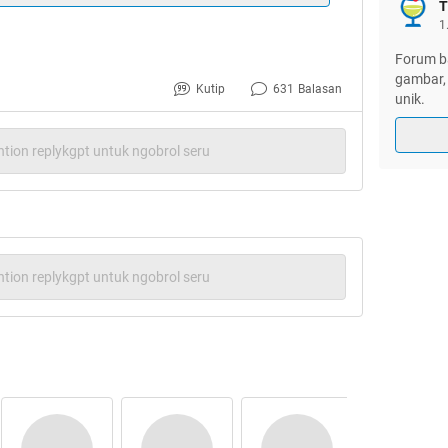
T
1
ang/jingga/gelap/hitam buat semuaaa
Forum ba
gambar, 
Kutip
631
Balasan
unik.
tion replykgpt untuk ngobrol seru
at menunaikan ibadah puasa
elamat Mendengarkan
tion replykgpt untuk ngobrol seru
lhamdulillah HT
Mod karena HT nya