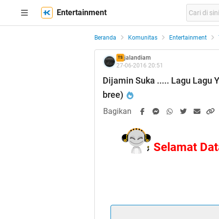
Entertainment
Beranda
Komunitas
Entertainment
jalandiam
TS
27-06-2016 20:51
Dijamin Suka ..... Lagu Lagu 
bree)
Bagikan
Selamat Dat
Quote:
Quote: