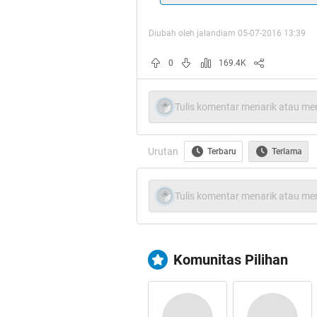
Diubah oleh jalandiam 05-07-2016 13:39
Selamat biru/ter
0
169.4K
Tulis komentar menarik atau men
Dan juga selam
Urutan
Terbaru
Terlama
Daaaaan S
Tulis komentar menarik atau men
Quote:
A
Komunitas Pilihan
Makasih Min 