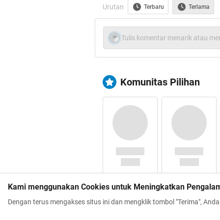
Urutan
Terbaru
Terlama
Tulis komentar menarik atau men
Akhiranya
HT
gan, se
hari ini ba
Komunitas Pilihan
Kami menggunakan Cookies untuk Meningkatkan Pengala
Dengan terus mengakses situs ini dan mengklik tombol "Terima", And