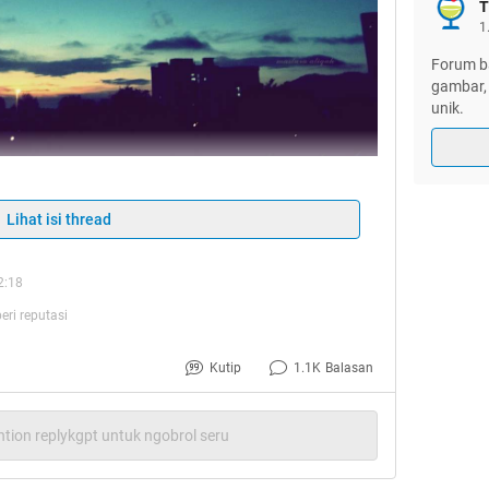
T
1
Forum ba
gambar, 
unik.
Lihat isi thread
2:18
eri reputasi
Kutip
1.1K
Balasan
tion replykgpt untuk ngobrol seru