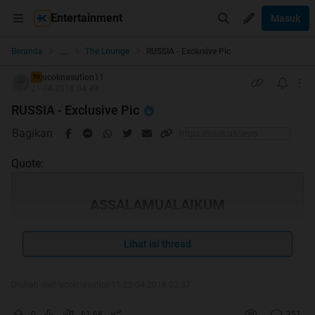
Entertainment
Masuk
...
Beranda
The Lounge
RUSSIA - Exclusive Pic
ucoknasution11
TS
21-04-2016 04:49
RUSSIA - Exclusive Pic
Bagikan
Quote:
ASSALAMUALAIKUM
Selamat Datang di Thread ane yang anti Sederhana
Lihat isi thread
gan
Kali ini ane ngasih dokumentasi Foto Ekskulusiif apa
Diubah oleh ucoknasution11 22-04-2016 02:37
dah gitu sama lo pade. Tentang RUSIA.
0
61.6K
351