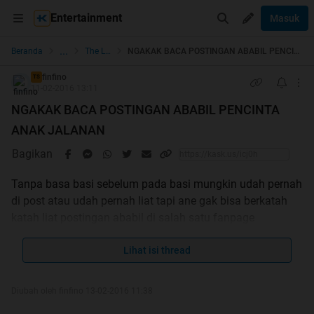
Entertainment
Masuk
...
Beranda
The Lounge
NGAKAK BACA POSTINGAN ABABIL PENCINTA ANAK JALANAN
finfino
TS
11-02-2016 13:11
NGAKAK BACA POSTINGAN ABABIL PENCINTA
ANAK JALANAN
Bagikan
Tanpa basa basi sebelum pada basi mungkin udah pernah
di post atau udah pernah liat tapi ane gak bisa berkatah
katah liat postingan ababil di salah satu fanpage
shitnetron a*ak jala*an nihh cekubrotttt
Spoiler
for
hualahh
:
Lihat isi thread
Diubah oleh finfino 13-02-2016 11:38
Entah apa yg udah ngeracunin pikiran anak2 yg doyan bgt