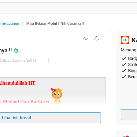
The Lounge
Mau Belajar Mobil ? Nih Caranya !!
K
ya !!
Menang 
Badg
Smil
Bing
Bene
lhamdulillah HT
h Momod Dan Kaskuser
Lihat isi thread