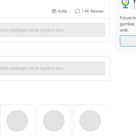
T
at Yang Udah Ngasih Isi Kulkas
1
Kutip
1.4K
Balasan
Forum ba
bahin Ditunggu Loh
gambar, 
unik.
tion replykgpt untuk ngobrol seru
tion replykgpt untuk ngobrol seru
Bismillah
 satu keahlian yang akan sangat berguna untuk
tuk dapat menyetir mobil bisa dibilang
ri itu saya ingin share tentang Cara Menyetir