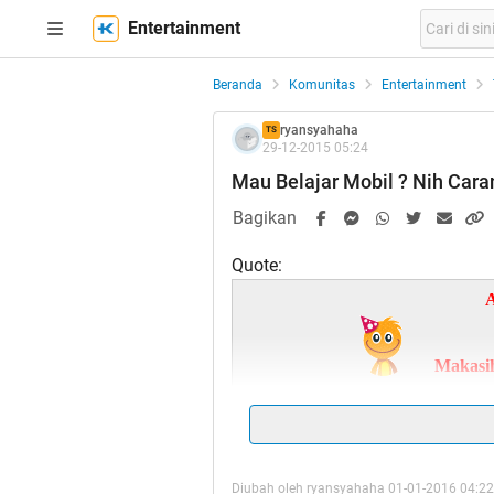
Entertainment
Beranda
Komunitas
Entertainment
ryansyahaha
TS
29-12-2015 05:24
Mau Belajar Mobil ? Nih Caran
Bagikan
Quote:
A
Makasi
Quote:
Diubah oleh ryansyahaha 01-01-2016 04:22