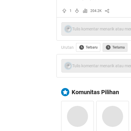
Makasih Juga Bu
1
204.2K
Yang Mau Nam
Tulis komentar menarik atau men
Urutan
Terbaru
Terlama
Tulis komentar menarik atau men
Komunitas Pilihan
Quote:
Meneyetir mobil merupaka salah
kehidupan kita sendiri, namun un
gampang-gampang susah. Maka da