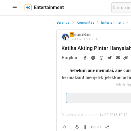
Entertainment
Beranda
Komunitas
Entertainment
manaldani
TS
02-11-2015 16:34
Ketika Akting Pintar Hanyala
Bagikan
Sebelum ane memulai, ane cuma
bermaksud menjelek-jelekkan acti
lebih t
Maaf banget
jika 
Diubah oleh manaldani 14-03-2016 10:18
Update
: Disini masalah skrip 
utama karena banyak aktor hebat
0
133.8K