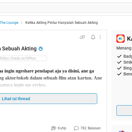
The Lounge
Ketika Akting Pintar Hanyalah Sebuah Akting
K
h Sebuah Akting
Menang 
Badg
Smil
Bing
 ingin ngeshare pendapat aja ya disini, ane ga
Bene
ng aktor/tokoh dalam sebuah film atau kartun. Ane
epatnya ingin me-review.
ada kata yang agak demeaning
Lihat isi thread
atau arahan sutradara sebenarnya bukan masalah
 yang improvisasi dan ga sekedar jadi boneka yg
Kutip
782
Balasan