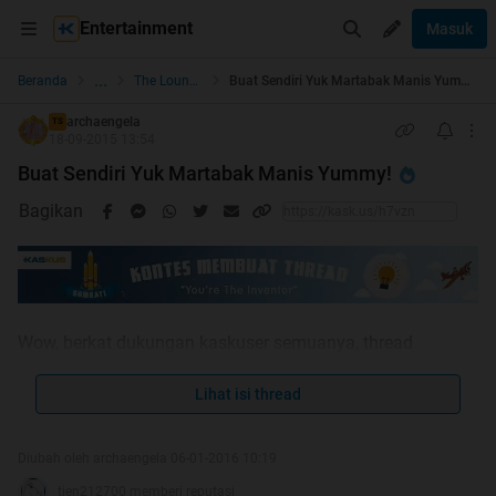
Entertainment
Masuk
...
Beranda
The Lounge
Buat Sendiri Yuk Martabak Manis Yummy!
archaengela
TS
18-09-2015 13:54
Buat Sendiri Yuk Martabak Manis Yummy!
Bagikan
Wow, berkat dukungan kaskuser semuanya, thread
Lihat isi thread
sederhana ini bisa jadi HT
Makasih banyak
Diubah oleh archaengela 06-01-2016 10:19
semuanya
tien212700 memberi reputasi