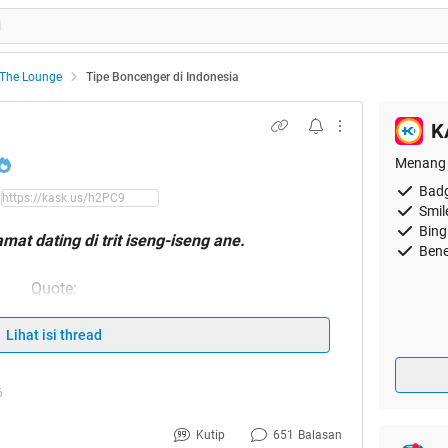
The Lounge
Tipe Boncenger di Indonesia
K
Menang 
Badg
Smil
Bing
mat dating di trit iseng-iseng ane.
Bene
Quote:
HT 11 Juni 2015
Lihat isi thread
6
Kutip
651
Balasan