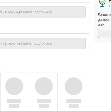
T
1
tion replykgpt untuk ngobrol seru
Forum ba
gambar, 
unik.
tion replykgpt untuk ngobrol seru
Quote:
Cek repost dulu
n apa itu boncengers?