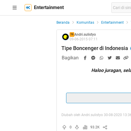
Entertainment
Beranda
Komunitas
Entertainment
Andri.sulistyo
TS
09-06-2015 07:11
Tipe Boncenger di Indonesia
Bagikan
Haloo juragan, sela
Diubah oleh Andri.sulistyo 30-08-2020 13:3
0
93.2K