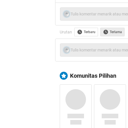
Tulis komentar menarik atau men
Urutan
Terbaru
Terlama
Tulis komentar menarik atau men
Komunitas Pilihan
Spoiler
for
cek
:
Tau ka