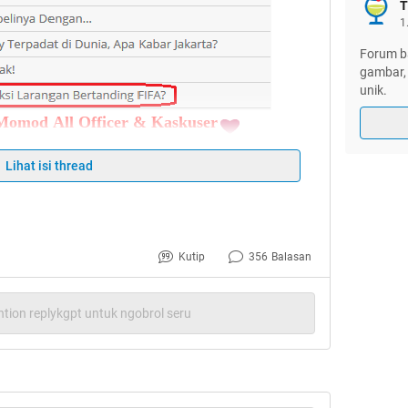
T
1
Forum ba
gambar, 
unik.
omod All Officer & Kaskuser
do'akan Sepakbola Indonesia Kita Semakin
Lihat isi thread
 Pembekuan Lagi dari Vs or Vs
Kutip
356
Balasan
tion replykgpt untuk ngobrol seru