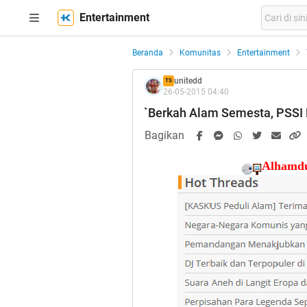
Entertainment
Beranda
Komunitas
Entertainment
unitedd
TS
26-05-2015 04:40
`Berkah Alam Semesta, PSSI D
Bagikan
Alhamdu