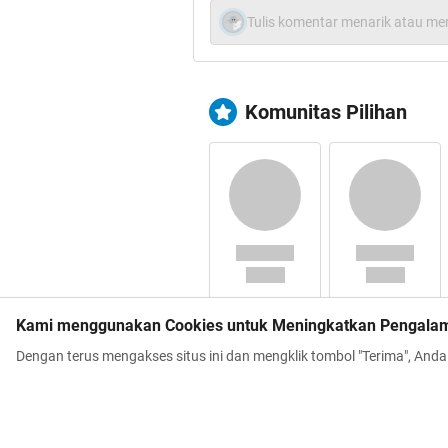
`Berkah Alam Sem
Tulis komentar menarik atau men
Quote:
Komunitas Pilihan
Kami menggunakan Cookies untuk Meningkatkan Pengala
Dengan terus mengakses situs ini dan mengklik tombol "Terima", And