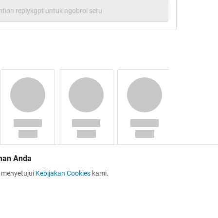
esta, PSSI Diaktifkan Lagi`
tion replykgpt untuk ngobrol seru
Quote:
man Anda
a menyetujui
Kebijakan Cookies
kami.