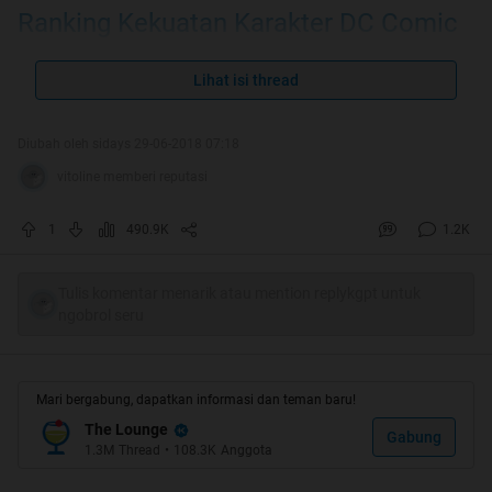
Ranking Kekuatan Karakter DC Comic
Lihat isi thread
Quote:
Diubah oleh sidays 29-06-2018 07:18
vitoline memberi reputasi
1
490.9K
1.2K
Tulis komentar menarik atau mention replykgpt untuk
ngobrol seru
Mari bergabung, dapatkan informasi dan teman baru!
The Lounge
Gabung
1.3M
Thread
•
108.3K
Anggota
Ye... Jadi HT #1