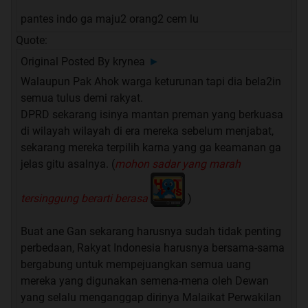
pantes indo ga maju2 orang2 cem lu
Quote:
Original Posted By
krynea
►
Walaupun Pak Ahok warga keturunan tapi dia bela2in
semua tulus demi rakyat.
DPRD sekarang isinya mantan preman yang berkuasa
di wilayah wilayah di era mereka sebelum menjabat,
sekarang mereka terpilih karna yang ga keamanan ga
jelas gitu asalnya. (
mohon sadar yang marah
tersinggung berarti berasa
)
Buat ane Gan sekarang harusnya sudah tidak penting
perbedaan, Rakyat Indonesia harusnya bersama-sama
bergabung untuk mempejuangkan semua uang
mereka yang digunakan semena-mena oleh Dewan
yang selalu menganggap dirinya Malaikat Perwakilan