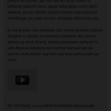
pengamat politik? gw dari jaman ahok masih di
belitung ngikutin terus sepak terjangnya, mikir lebih
dewasa, bocah pikiran sempit macem haji lulung lu
mendingan ga usah komen, daripada bikin malu aja.
lu orang kalo mau jawaban dari smua jawaban pikiran
dangkal lu, tonton youtubenya pemprov dki, tonton
semua yg ahok bilang, semua peryataan sampah lu
uda dijawab berulang kali sampe menurut gw ga
pantes ahok jelasin lagi dan lagi buat pertanyaan ga
mutu
NO OFFENSE, cuma MENYADARKAN KEbodohAN