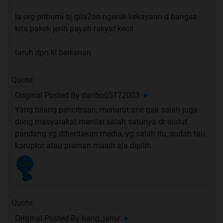
la org pribumi aj gila2an ngeruk kekayaan d bangsa
kita pakek jerih payah rakyat kecil
taruh dpn kl berkenan
Quote:
Original Posted By
danbo05172003
►
Yang bilang pencitraan, menurut ane gak salah juga
dong masyarakat menilai salah satunya dr sudut
pandang yg diberitakan media, yg salah itu, sudah tau
koruptor atau preman masih aja dipilih.
Quote:
Original Posted By
bang_jamz
►