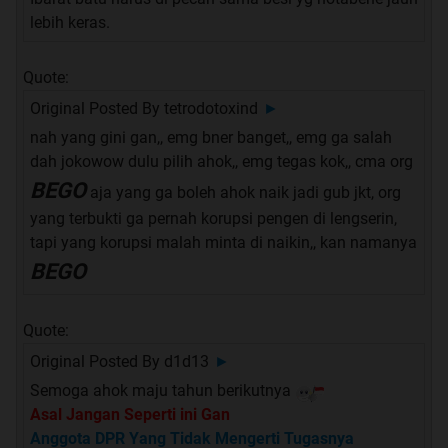
lebih keras.
Quote:
Original Posted By
tetrodotoxind
►
nah yang gini gan,, emg bner banget,, emg ga salah
dah jokowow dulu pilih ahok,, emg tegas kok,, cma org
BEGO
aja yang ga boleh ahok naik jadi gub jkt, org
yang terbukti ga pernah korupsi pengen di lengserin,
tapi yang korupsi malah minta di naikin,, kan namanya
BEGO
Quote:
Original Posted By
d1d13
►
Semoga ahok maju tahun berikutnya
Asal Jangan Seperti ini Gan
Anggota DPR Yang Tidak Mengerti Tugasnya