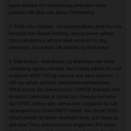
tegas, kenapa DKI mendukung penjualan miras
padahal sdh jelas ada aturan Permendag.
3. Tidak GIla Jabatan : tolong perhatikan, ahok itu kutu
loncatan dari Bupati belitung, disana belum selesai
masa jabatannya, artinya tidak amanah itu sbg
pemimpin, dan ambisi utk jabatan yg lebih besar.
4. Blak-blakan : blak-blakan yg dilakukan oleh ahok
cenderung ngawur, kenapa saya bilang seperti itu, soal
anggaran APBD DKI yg katanya ada dana siluman...?
sdh tau belum, gimana mekanisme pembahasan
APDB aturan dan prosedurnya ? RAPDB diajukan oleh
eksekutif, kemudian di bahas dan disetujui bersama
dgn DPRD, artinya apa, semua item anggaran itu sdh
sepengetahuan DInas/SKPD terkait, dan dinas/SPKD
terkait adalah di bawah eksekutif/ahok, jadi siapa yg
gak jujur ? trus, soal pencairan anggaran UPS, kalau