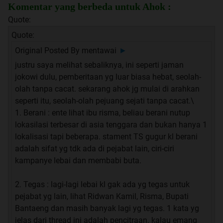
Komentar yang berbeda untuk Ahok :
Quote:
Quote:
Original Posted By
mentawai
►
justru saya melihat sebaliknya, ini seperti jaman
jokowi dulu, pemberitaan yg luar biasa hebat, seolah-
olah tanpa cacat. sekarang ahok jg mulai di arahkan
seperti itu, seolah-olah pejuang sejati tanpa cacat.\
1. Berani : ente lihat ibu risma, beliau berani nutup
lokasilasi terbesar di asia tenggara dan bukan hanya 1
lokalisasi tapi beberapa. stament TS gugur kl berani
adalah sifat yg tdk ada di pejabat lain, ciri-ciri
kampanye lebai dan membabi buta.
2. Tegas : lagi-lagi lebai kl gak ada yg tegas untuk
pejabat yg lain, lihat Ridwan Kamil, Risma, Bupati
Bantaeng dan masih banyak lagi yg tegas. 1 kata yg
jelas dari thread ini adalah pencitraan. kalau emang