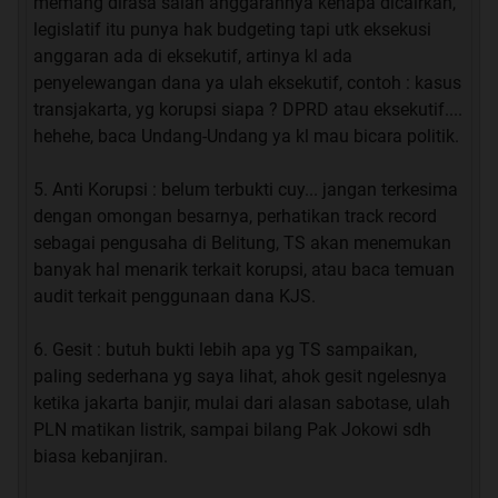
memang dirasa salah anggarannya kenapa dicairkan,
legislatif itu punya hak budgeting tapi utk eksekusi
anggaran ada di eksekutif, artinya kl ada
penyelewangan dana ya ulah eksekutif, contoh : kasus
transjakarta, yg korupsi siapa ? DPRD atau eksekutif....
hehehe, baca Undang-Undang ya kl mau bicara politik.
5. Anti Korupsi : belum terbukti cuy... jangan terkesima
dengan omongan besarnya, perhatikan track record
sebagai pengusaha di Belitung, TS akan menemukan
banyak hal menarik terkait korupsi, atau baca temuan
audit terkait penggunaan dana KJS.
6. Gesit : butuh bukti lebih apa yg TS sampaikan,
paling sederhana yg saya lihat, ahok gesit ngelesnya
ketika jakarta banjir, mulai dari alasan sabotase, ulah
PLN matikan listrik, sampai bilang Pak Jokowi sdh
biasa kebanjiran.