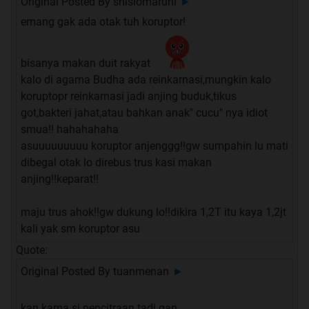
Original Posted By
shisiomaruni
►
emang gak ada otak tuh koruptor!
bisanya makan duit rakyat
kalo di agama Budha ada reinkarnasi,mungkin kalo
koruptopr reinkarnasi jadi anjing buduk,tikus
got,bakteri jahat,atau bahkan anak" cucu" nya idiot
smua!! hahahahaha
asuuuuuuuuu koruptor anjenggg!!gw sumpahin lu mati
dibegal otak lo direbus trus kasi makan
anjing!!keparat!!
maju trus ahok!!gw dukung lo!!dikira 1,2T itu kaya 1,2jt
kali yak sm koruptor asu
Quote:
Original Posted By
tuanmenan
►
kan karna si pencitraan tadi gan...