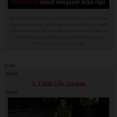
Ahok adalah orang yang tegas dalam bersikap. Sekali sudah
mengambil langkah, ia tidak akan surut ke belakang. Ahok
konsekuen dengan apa yang diaktakannya. Sekali A tetap A,
dia tidak akan mengubahnya menjadi B hanya karena
tekanan orang lain atau keadaan.
Quote:
Quote:
3. Tidak Gila Jabatan
Quote: