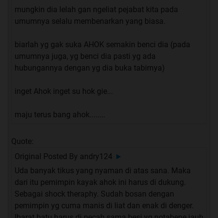
mungkin dia lelah gan ngeliat pejabat kita pada
umumnya selalu membenarkan yang biasa.
biarlah yg gak suka AHOK semakin benci dia (pada
umumnya juga, yg benci dia pasti yg ada
hubungannya dengan yg dia buka tabirnya)
inget Ahok inget su hok gie...
maju terus bang ahok........
Quote:
Original Posted By
andry124
►
Uda banyak tikus yang nyaman di atas sana. Maka
dari itu pemimpin kayak ahok ini harus di dukung.
Sebagai shock theraphy. Sudah bosan dengan
pemimpin yg cuma manis di liat dan enak di denger.
Ibarat batu harus di pecah sama besi yg notabene jauh