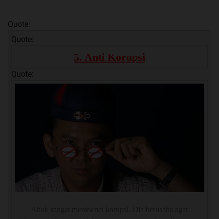
Quote:
Quote:
5. Anti Korupsi
Quote:
Ahok sangat membenci korupsi. Dia berusaha agar