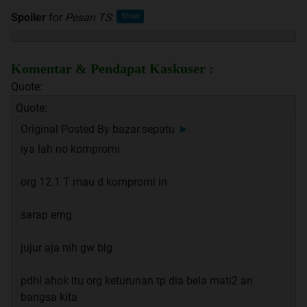
Spoiler
for
Pesan TS
:
Komentar & Pendapat Kaskuser :
Quote:
Quote:
Original Posted By
bazar.sepatu
►
iya lah no kompromi
org 12.1 T mau d kompromi in
sarap emg
jujur aja nih gw blg
pdhl ahok itu org keturunan tp dia bela mati2 an
bangsa kita