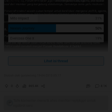
Polling
Poll ini sudah ditutup. - 2148 suara
Apa yang agan pakai?
Mito Impact
31%
Nexian Journey
50%
Evercoss One X
19%
Lihat isi thread
Diubah oleh gonewrong 19-04-2015 05:17
0
865.4K
8.1K
Tulis komentar menarik atau mention replykgpt untuk
ngobrol seru