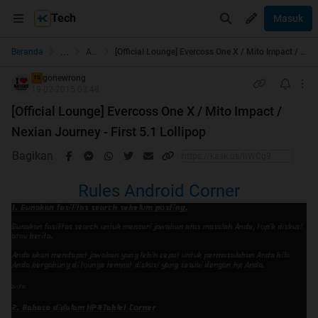
Tech
Masuk
...
Beranda
Android
[Official Lounge] Evercoss One X / Mito Impact / Nexian Journey - First 5.1 Lollipop
gonewrong
TS
19-02-2015 03:48
[Official Lounge] Evercoss One X / Mito Impact /
Nexian Journey - First 5.1 Lollipop
Bagikan
Rules Android Corner