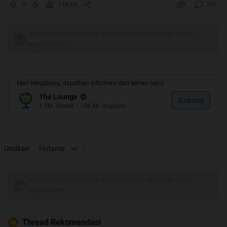
Spoiler
for
1
:
0
118.6K
706
Tulis komentar menarik atau mention replykgpt untuk
ngobrol seru
Spoiler
for
2
:
Mari bergabung, dapatkan informasi dan teman baru!
The Lounge
Spoiler
for
3
:
Gabung
1.3M
Thread
•
108.4K
Anggota
Spoiler
for
4
:
Urutkan
Terlama
Tulis komentar menarik atau mention replykgpt untuk
Spoiler
for
5
:
ngobrol seru
Thread Rekomendasi