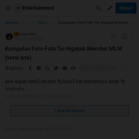
Entertainment
Masuk
...
Beranda
The Lounge
Kumpulan Foto-Foto Ter-Ngakak Member MLM (versi ane)
redgondar
TS
30-12-2014 09:22
Kumpulan Foto-Foto Ter-Ngakak Member MLM
(versi ane)
Bagikan
ane dapet foto2 ini dari fb,lucu2 liat komennya anak fb
ahahaha
berikut kumpulan foto-fotonya..
Lihat isi thread
Peringatan :Jangan di buka spoiler yang ke 1, ane gak
tanggung jawab kalok kompi,tablet,hp ente rusak..sudah
Diubah oleh redgondar 28-01-2015 15:57
banyak kaskuser yang mengeluh pic ke 1