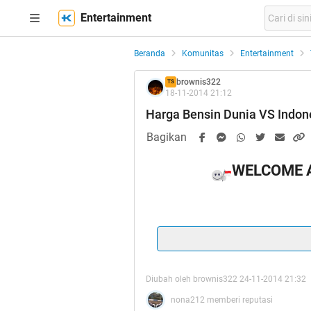
Entertainment
Beranda
Komunitas
Entertainment
brownis322
TS
18-11-2014 21:12
Harga Bensin Dunia VS Indon
Bagikan
WELCOME 
Spoiler
for
Buka Gan
:
t.
Diubah oleh brownis322 24-11-2014 21:32
Alhamdul
nona212 memberi reputasi
Spoiler
for
HT
: