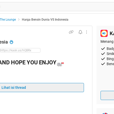
The Lounge
Harga Bensin Dunia VS Indonesia
K
esia
Menang 
Badg
Smil
Bing
AND HOPE YOU ENJOY
Bene
Lihat isi thread
illah jadi HT First time