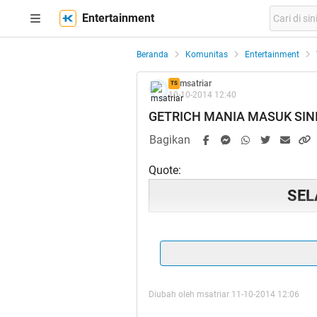
Entertainment
Beranda
Komunitas
Entertainment
msatriar
TS
10-10-2014 12:40
GETRICH MANIA MASUK SINI 
Bagikan
Quote:
SEL
Quote:
Diubah oleh msatriar 11-10-2014 12:06