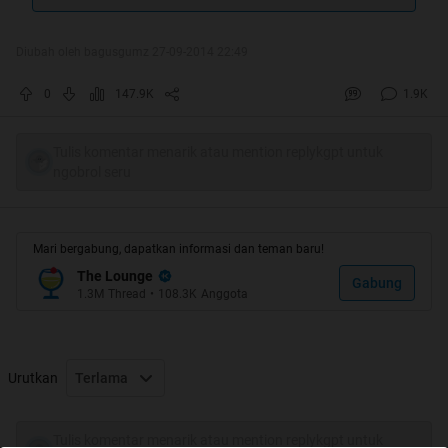
Diubah oleh bagusgumz 27-09-2014 22:49
Spoiler
for
WAH GAN JADI HOT THREAD LAGI
:
0
147.9K
1.9K
Tulis komentar menarik atau mention replykgpt untuk
Quote:
ngobrol seru
Quote:
INTRO
Mari bergabung, dapatkan informasi dan teman baru!
The Lounge
Gabung
1.3M
Thread
•
108.3K
Anggota
Quote:
selamat datang di thread ane
Urutkan
Terlama
jangan lupa di rate ya gan
Tulis komentar menarik atau mention replykgpt untuk