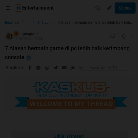
Entertainment
Masuk
...
Beranda
The Lounge
7 Alasan bermain game di pc lebih baik ketimbang console
bagusgumz
TS
27-09-2014 03:38
7 Alasan bermain game di pc lebih baik ketimbang
console
Bagikan
Spoiler
for
bukti no repost
:
Lihat isi thread