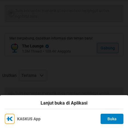
Tulis komentar menarik atau mention replykgpt untuk
Semoga masalah yang sedang dihadapi Ibu dan Anak ini
ngobrol seru
akan segera terselesaikan dengan win-win solution
Spoiler
for
Komentar Agan-Agan
:
Mari bergabung, dapatkan informasi dan teman baru!
The Lounge
Gabung
1.3M
Thread
•
108.4K
Anggota
Spoiler
for
UPDATE
:
Urutkan
Terlama
Spoiler
for
Sumber
:
Tulis komentar menarik atau mention replykgpt untuk
ngobrol seru
Lanjut buka di Aplikasi
KASKUS App
Buka
Ikuti KASKUS di
Kami menggunakan Cookies