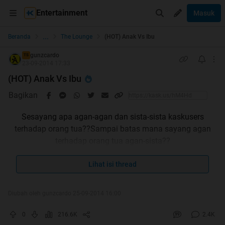
Entertainment
Masuk
...
Beranda
The Lounge
(HOT) Anak Vs Ibu
gunzcardo
TS
23-09-2014 17:33
(HOT) Anak Vs Ibu
Bagikan
Sesayang apa agan-agan dan sista-sista kaskusers
terhadap orang tua??Sampai batas mana sayang agan
terhadap orang tua agan-sista??
Lihat isi thread
Monggo dibaca dan dikomentari
Diubah oleh gunzcardo 25-09-2014 16:00
Spoiler
for
Beritanya
:
0
216.6K
2.4K