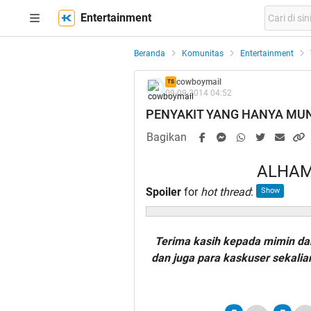
Entertainment
Beranda
Komunitas
Entertainment
cowboymail
TS
09-09-2014 04:52
PENYAKIT YANG HANYA MU
Bagikan
ALHAM
Spoiler
for
hot thread
:
Terima kasih kepada mimin da
dan juga para kaskuser sekali