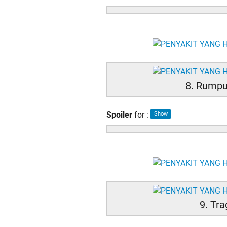
8. Rumput
Spoiler
for
:
9. Tr