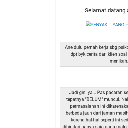
Selamat datang a
Ane dulu pernah kerja sbg psik
dpt byk cerita dari klien so
menikah.
Jadi gini ya... Pas pacaran 
tepatnya "BELUM" muncul. Nah
permasalahan ini dikarenaka
berbeda jauh dari jaman masih
karena hal-hal seperti ini s
dihindari hanya saja pada males