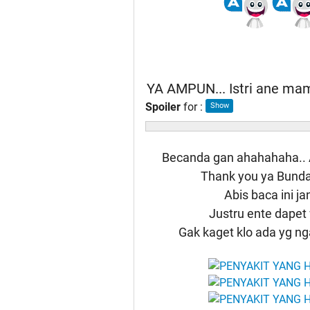
YA AMPUN... Istri ane mamp
Spoiler
for
:
Becanda gan ahahahaha.. A
Thank you ya Bunda.
Abis baca ini j
Justru ente dapet
Gak kaget klo ada yg ng