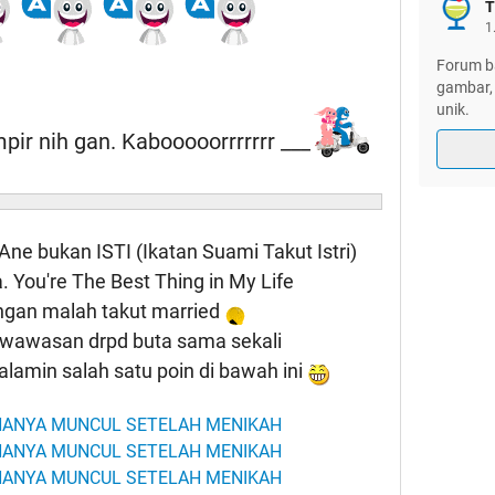
T
1
Forum ba
gambar, 
unik.
ir nih gan. Kabooooorrrrrrr ___
ne bukan ISTI (Ikatan Suami Takut Istri)
 You're The Best Thing in My Life
angan malah takut married
 wawasan drpd buta sama sekali
alamin salah satu poin di bawah ini