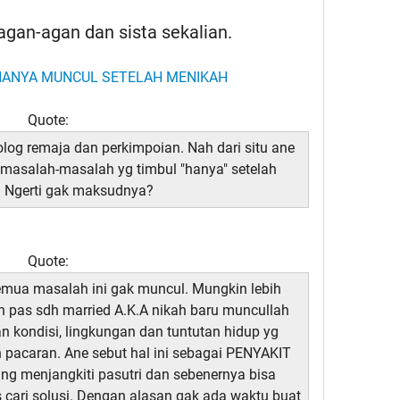
gan-agan dan sista sekalian.
Quote:
olog remaja dan perkimpoian. Nah dari situ ane
al masalah-masalah yg timbul "hanya" setelah
 Ngerti gak maksudnya?
Quote:
semua masalah ini gak muncul. Mungkin lebih
 pas sdh married A.K.A nikah baru muncullah
n kondisi, lingkungan dan tuntutan hidup yg
 pacaran. Ane sebut hal ini sebagai PENYAKIT
ering menjangkiti pasutri dan sebenernya bisa
 cari solusi. Dengan alasan gak ada waktu buat