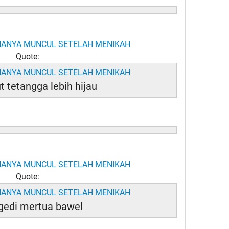
Quote:
 tetangga lebih hijau
Quote:
agedi mertua bawel