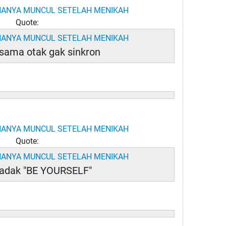
Quote:
 sama otak gak sinkron
Quote:
adak "BE YOURSELF"