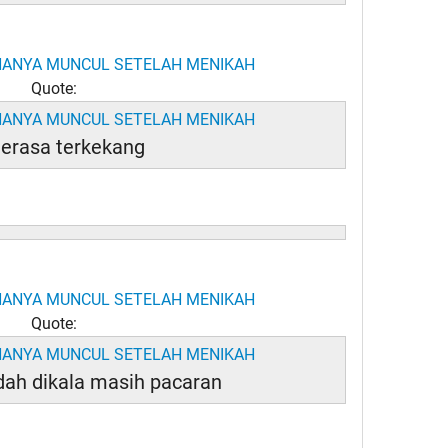
Quote:
Merasa terkekang
Quote:
dah dikala masih pacaran