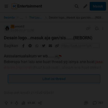
Entertainment
Masuk
...
Beranda
The Lounge
Desain logo...masuk aja gan/sis......(REBORN)
anva63
TS
20-08-2014 11:58
Desain logo...masuk aja gan/sis......(REBORN)
Bagikan
Asssalamualaikum wr wb.......
Beberapa hari lalu ane buat thread yg isinya ane buat
jasa
desain logo gratis
buat kaskuser....alasan ane buat thread
jasa logo gratis adalah untuk
beramal dan sedekah
...ane
untuk saat ini belum bisa sedekah dengan uang jadi ane
Lihat isi thread
mencoba sedekah dengan memanfaatkan kemampuan
ane yg masih sangat sedikit di dunia desain grafis untuk
Diubah oleh anva63 21-10-2015 04:07
membuatkan logo bagi kawan2 yg butuh logo tapi belum
ada budget...
0
69.4K
787