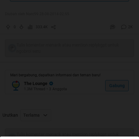
Diubah oleh Narc99 28-08-2014 02:55
0
333.4K
2K
Tulis komentar menarik atau mention replykgpt untuk
ngobrol seru
Hot Thread
Mari bergabung, dapatkan informasi dan teman baru!
Thanks utk semua pihak
The Lounge
Gabung
1.3M
Thread
•
3
Anggota
Spoiler
for
HT #2
:
Urutkan
Terlama
Tulis komentar menarik atau mention replykgpt untuk