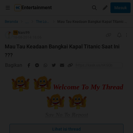
Entertainment
Masuk
...
Beranda
The Lounge
Mau Tau Keadaan Bangkai Kapal Titanic Saat Ini ???
Narc99
TS
16-08-2014 16:06
Mau Tau Keadaan Bangkai Kapal Titanic Saat Ini
???
Bagikan
Welcome To My Thread
Say No To Repost
Jangan Lupa Sama Ini Ya Gan
[CENTER]
Lihat isi thread