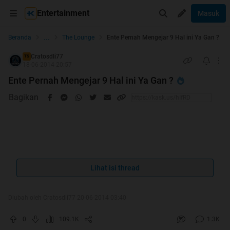
Entertainment
Masuk
...
Beranda
The Lounge
Ente Pernah Mengejar 9 Hal ini Ya Gan ?
Cratosdli77
TS
18-06-2014 20:57
Ente Pernah Mengejar 9 Hal ini Ya Gan ?
Bagikan
Lihat isi thread
Thanks Mimin Dan Momod serta ALL
Diubah oleh Cratosdli77 20-06-2014 03:40
KASKUSKER
Berkat Kalian Thread Ane HT & Ane BerTerimakasih Atas
0
109.1K
1.3K
APresiasi Komeng + Rate 5 + Cendolnya Berikut Penampakan