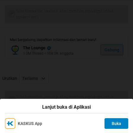
HT & Kulkas
Tulis komentar menarik atau mention replykgpt untuk
Quote:
ngobrol seru
Spoiler
for
For Penampakan HT
:
Mari bergabung, dapatkan informasi dan teman baru!
Spoiler
for
Apresiasi Cendolers
:
The Lounge
Gabung
1.3M
Thread
•
108.3K
Anggota
Urutkan
Terlama
Mudah Mudahan EnggaK
Spoiler
for
Buka Gan
:
Tulis komentar menarik atau mention replykgpt untuk
ngobrol seru
Lanjut buka di Aplikasi
Quote:
KASKUS App
Buka
Ikuti KASKUS di
Kami menggunakan Cookies
Welcome Agan & Sista