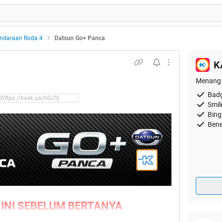
ndaraan Roda 4
Datsun Go+ Panca
K
Menang 
Badg
Smil
Bing
Bene
 INI SEBELUM BERTANYA