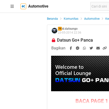
Automotive
Beranda
Komunitas
Automotive
Ke
id.datsungo
TS
23-05-2014 22:36
Datsun Go+ Panca
Bagikan
BACA PAGE 1