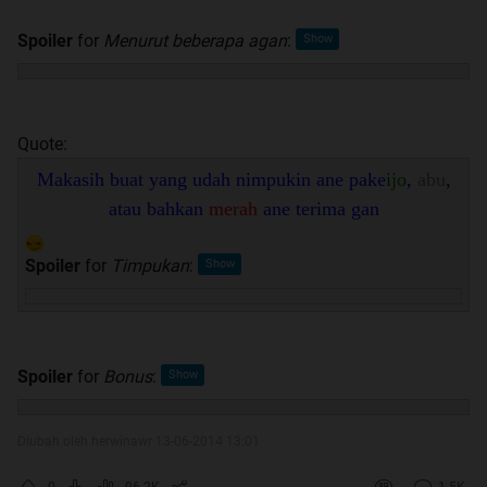
Spoiler
for
Menurut beberapa agan
:
Quote:
Makasih buat yang udah nimpukin ane pake
ijo
,
abu
,
atau bahkan
merah
ane terima gan
Spoiler
for
Timpukan
:
Spoiler
for
Bonus
:
Diubah oleh herwinawr 13-06-2014 13:01
0
96.2K
1.5K