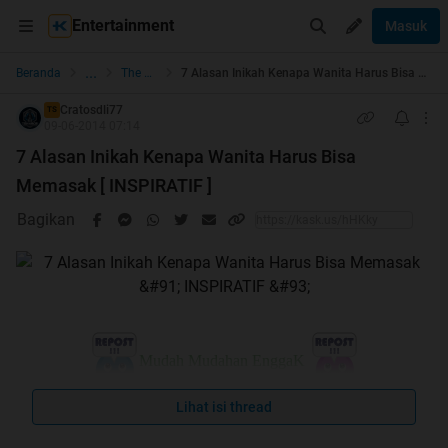
Entertainment
Masuk
...
Beranda
The Lounge
7 Alasan Inikah Kenapa Wanita Harus Bisa Memasak [ INSPIRATIF ]
Cratosdli77
TS
09-06-2014 07:14
7 Alasan Inikah Kenapa Wanita Harus Bisa
Memasak [ INSPIRATIF ]
Bagikan
Mudah Mudahan EnggaK
Spoiler
for
No Repost
:
Lihat isi thread