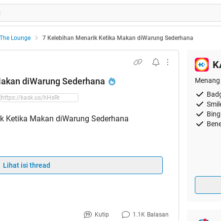
The Lounge
7 Kelebihan Menarik Ketika Makan diWarung Sederhana
K
 Makan diWarung Sederhana
Menang 
Badg
Smil
Bing
Bene
Lihat isi thread
ALL FOR HT Ke - 5
Kutip
1.1K
Balasan