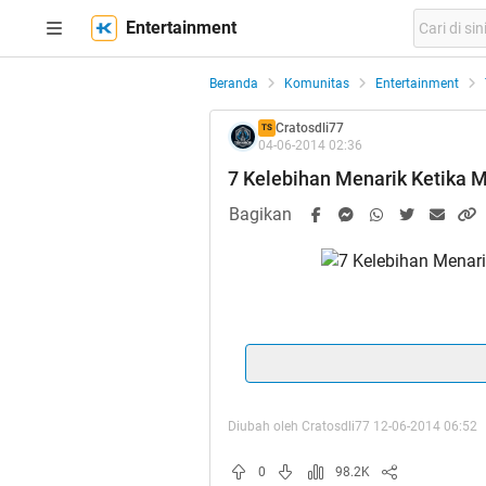
Entertainment
Beranda
Komunitas
Entertainment
Cratosdli77
TS
04-06-2014 02:36
7 Kelebihan Menarik Ketika
Bagikan
Quote:
Thanks 
Spoiler
for
Buka Gan
:
Diubah oleh Cratosdli77 12-06-2014 06:52
0
98.2K