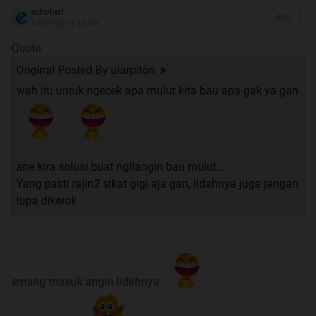
echoheri
#
25
14-05-2014 13:43
Quote:
Original Posted By
ularpiton
►
wah itu untuk ngecek apa mulut kita bau apa gak ya gan
ane kira solusi buat ngilangin bau mulut...
Yang pasti rajin2 sikat gigi aja gan, lidahnya juga jangan
lupa dikerok
emang masuk angin lidahnya