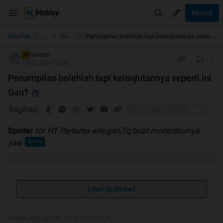
Hobby
Masuk
...
Beranda
Health
Penampilan bolehlah tapi kelanjutannya seperti ini Gan?
baron6
TS
14-05-2014 12:51
Penampilan bolehlah tapi kelanjutannya seperti ini
Gan?
Bagikan
Spoiler
for
HT Pertama ane gan,Tq buat moderatornya
yaa
:
WELCOME TO MY THREAD
Lihat isi thread
Diubah oleh baron6 17-05-2014 06:13