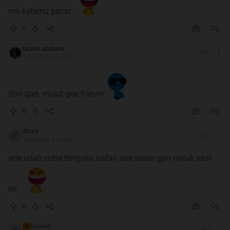
mo ketemu pacar
0
rinaldi.abdians
#
31
14-05-2014 13:54
Sori gan, mulut gue harum
0
dfurry
#
32
14-05-2014 13:56
ane udah coba ternyata nafas ane aman gan untuk saat
ini
0
baron6
TS