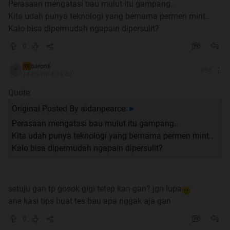
Perasaan mengatasi bau mulut itu gampang..
Kita udah punya teknologi yang bernama permen mint..
Spoiler
for
Penghargaan dari pengunjung thread makasih
Kalo bisa dipermudah ngapain dipersulit?
yaa
:
0
baron6
TS
Thank you for visiting my Thread
#
24
14-05-2014 13:42
Quote:
Original Posted By
aidanpearce
►
Perasaan mengatasi bau mulut itu gampang..
Kita udah punya teknologi yang bernama permen mint..
Update
Tips menghilangkan baunya
Kalo bisa dipermudah ngapain dipersulit?
setuju gan tp gosok gigi tetep kan gan? jgn lupa
ane kasi tips buat tes bau apa nggak aja gan
0