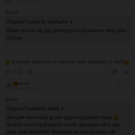
14-05-2014 14:06
Quote:
Original Posted By
iceblue18
►
Boleh dicoba nih gan, penting ni buat pelamar kerja atau
hal lain
iya gaan, kalo ane sih pacaran saat pedekate gt dech
0
baron6
TS
#
37
14-05-2014 14:14
Quote:
Original Posted By
estidi
►
Biar gak bau mulut, gosok giginya yg bersih dong
Sudut2 mulut yg biasanya susah dijangkau sikat gigi
juga kudu dibersihin (biasanya yg paling males tuh