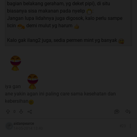
bagian belakang geraham, yg deket pipi), di situ
biasanya sisa makanan pada nyelip
:
Jangan lupa lidahnya juga digosok, kalo perlu sampe
licin
demi mulut yg harum
Kalo gak ilang2 juga, sedia permen mint yg banyak
Sumber
Spoiler
for
Beberapa Yang udah comment dan Tidak bau
:
iya gan
ane yakin agan ini paling care sama kesehatan dan
kebersihan
Seperti itu gan, setelah dites kalo bau saran ane sikat gigi lagi
0
ya,ngemut permen juga boleh
tapi sikat gigi juga yaa
aidanpearce
#
23
NB :
ane yakin yg comment tidak bau semua
14-05-2014 13:40
yang diem baca trus kabur perlu dipertanyakan