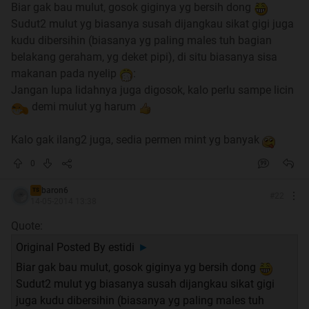
Biar gak bau mulut, gosok giginya yg bersih dong
Cara checknya
seperti dibawah ya, mudah dan tanpa waktu
Sudut2 mulut yg biasanya susah dijangkau sikat gigi juga
lama :
kudu dibersihin (biasanya yg paling males tuh bagian
belakang geraham, yg deket pipi), di situ biasanya sisa
Spoiler
for
Pertama
:
makanan pada nyelip
:
Jangan lupa lidahnya juga digosok, kalo perlu sampe licin
demi mulut yg harum
Spoiler
for
Kedua
:
Kalo gak ilang2 juga, sedia permen mint yg banyak
Spoiler
for
Ketiga
:
0
baron6
TS
#
22
14-05-2014 13:38
Spoiler
for
Keempat
:
Quote:
Original Posted By
estidi
►
Spoiler
for
Kelima
:
Biar gak bau mulut, gosok giginya yg bersih dong
Sudut2 mulut yg biasanya susah dijangkau sikat gigi
juga kudu dibersihin (biasanya yg paling males tuh