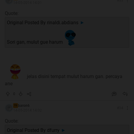
#
33
14-05-2014 14:01
Quote:
Original Posted By
rinaldi.abdians
►
Sori gan, mulut gue harum
jelas disini tempat mulut harum gan. percaya
ane
0
baron6
TS
#
34
14-05-2014 14:02
Quote:
Original Posted By
dfurry
►