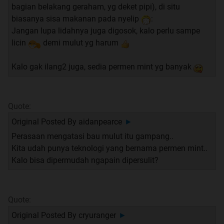
bagian belakang geraham, yg deket pipi), di situ
biasanya sisa makanan pada nyelip
:
Jangan lupa lidahnya juga digosok, kalo perlu sampe
licin
demi mulut yg harum
Kalo gak ilang2 juga, sedia permen mint yg banyak
Quote:
Original Posted By
aidanpearce
►
Perasaan mengatasi bau mulut itu gampang..
Kita udah punya teknologi yang bernama permen mint..
Kalo bisa dipermudah ngapain dipersulit?
Quote:
Original Posted By
cryuranger
►