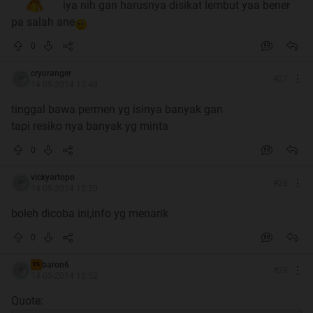
iya nih gan harusnya disikat lembut yaa bener
pa salah ane
0
cryuranger
#
27
14-05-2014 13:48
tinggal bawa permen yg isinya banyak gan
tapi resiko nya banyak yg minta
0
vickyartopo
#
28
14-05-2014 13:50
boleh dicoba ini,info yg menarik
0
baron6
TS
#
29
14-05-2014 13:52
Quote: