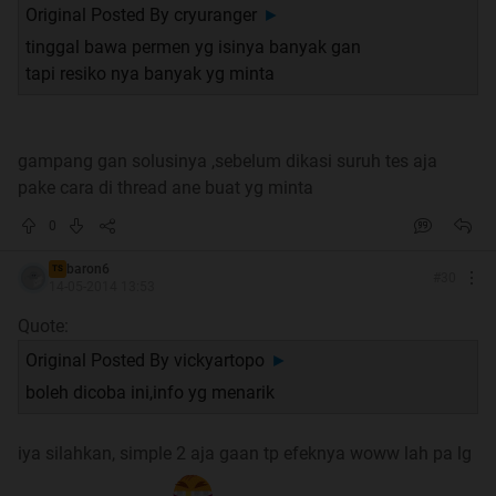
Original Posted By
cryuranger
►
tinggal bawa permen yg isinya banyak gan
tapi resiko nya banyak yg minta
gampang gan solusinya ,sebelum dikasi suruh tes aja
pake cara di thread ane buat yg minta
0
baron6
TS
#
30
14-05-2014 13:53
Quote:
Original Posted By
vickyartopo
►
boleh dicoba ini,info yg menarik
iya silahkan, simple 2 aja gaan tp efeknya woww lah pa lg