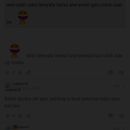
ane udah coba ternyata nafas ane aman gan untuk saat
ini
siiiip ternyata thread ane bermanfaat udah ada
yg nyoba
0
iceblue18
#
35
14-05-2014 14:03
Boleh dicoba nih gan, penting ni buat pelamar kerja atau
hal lain
0
baron6
TS
#
36