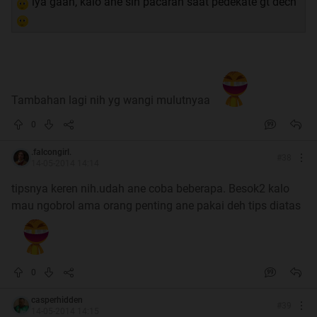
iya gaan, kalo ane sih pacaran saat pedekate gt dech
Tambahan lagi nih yg wangi mulutnyaa
0
.falcongirl.
#
38
14-05-2014 14:14
tipsnya keren nih.udah ane coba beberapa. Besok2 kalo
mau ngobrol ama orang penting ane pakai deh tips diatas
0
casperhidden
#
39
14-05-2014 14:15