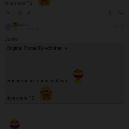
nice share TS
0
baron6
TS
#
26
14-05-2014 13:48
Quote:
Original Posted By
echoheri
►
emang masuk angin lidahnya
nice share TS