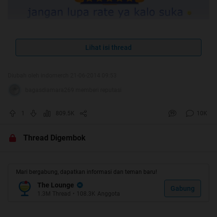
langsung aja gan.. ane ga peduli thread ane kali ini repost
Lihat isi thread
apa ga.. (kaya'nya sih repost) ane bikin thread ini karena
pengalaman pribadi ane, kakak ane kemarin nanya
Diubah oleh indomerch 21-06-2014 09:53
bagasdiamara269 memberi reputasi
"dek.. lu tau ga sih MMM itu.. kok temen2 gue banyak yg
ikutan, gampang banget dapet duit, ada yg ikut 500rb,
1
809.5K
10K
1jta.. tau2 bulan berikutnya dapet tranferan duit, jadi
pengen juga.."
Thread Digembok
"hah apaan sampe ikut MMM.. MMM itu ga bener, MMM
itu kalo kita naruh duit dapet bunga 30% dibulan
Mari bergabung, dapatkan informasi dan teman baru!
berikutnya.. asik banget khan?? cuma MMM itu skema
The Lounge
PONZI.."
Gabung
1.3M
Thread
•
108.3K
Anggota