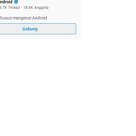
ndroid
9.7K
Thread
•
18.6K
Anggota
 khusus mengenai Android
Gabung