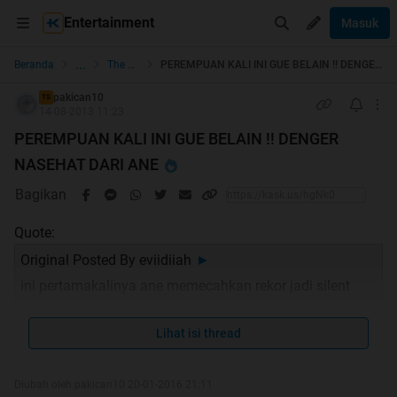
Entertainment
Masuk
...
Beranda
The Lounge
PEREMPUAN KALI INI GUE BELAIN !! DENGER NASEHAT DARI ANE
pakican10
TS
14-08-2013 11:23
PEREMPUAN KALI INI GUE BELAIN !! DENGER
NASEHAT DARI ANE
Bagikan
Quote:
Original Posted By
eviidiiah
►
ini pertamakalinya ane memecahkan rekor jadi silent
rider karna ane salut sama agan-agan semua yang ada
disini.
Lihat isi thread
ane doain semoga agan-agan bisa terus berprinsip
jagain perempuan.
Diubah oleh pakican10 20-01-2016 21:11