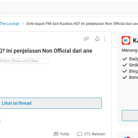
The Lounge
Ente dapat PM dari Kaskus.HQ? Ini penjelasan Non Official dari an
K
 Ini penjelasan Non Official dari ane
Menang 
Badg
Smil
Bing
Bene
ap version, silahkan klik gambar tuk membuka
Lihat isi thread
5
elasan Non Official tentang PM dari Kaskus.HQ
Kutip
372
Balasan