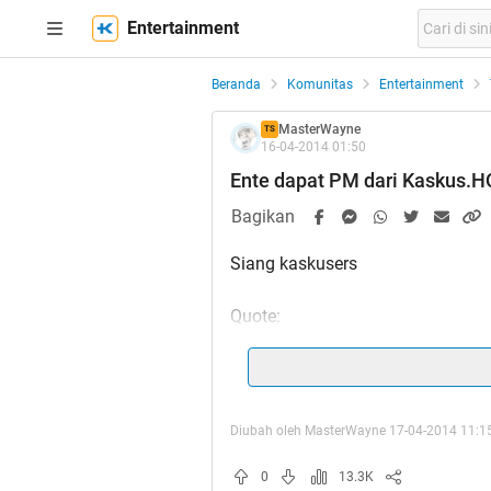
Entertainment
Beranda
Komunitas
Entertainment
MasterWayne
TS
16-04-2014 01:50
Ente dapat PM dari Kaskus.HQ?
Bagikan
Siang kaskusers
Quote:
Tuk pengguna kaskus apps ato w
di new tab
Diubah oleh MasterWayne 17-04-2014 11:1
Disini ane ingin memberikan Penj
0
13.3K