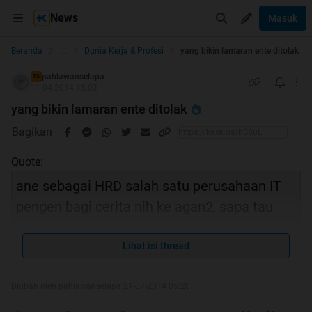
News
Masuk
...
Beranda
Dunia Kerja & Profesi
yang bikin lamaran ente ditolak
pahlawanselapa
TS
11-04-2014 15:02
yang bikin lamaran ente ditolak
Bagikan
Quote:
ane sebagai HRD salah satu perusahaan IT
pengen bagi cerita nih ke agan2, sapa tau
ada manfaatnya,
selama ini ane rada kecewa ke orang-orang
Lihat isi thread
yg ngelamar ke perusahaan tempat ane
Diubah oleh pahlawanselapa 21-07-2014 05:20
email .
kerja , terutama yang ngelamar via