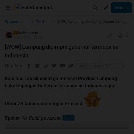
Entertainment
Masuk
...
Beranda
The Lounge
[WOW] Lampung dipimpin gubernur termuda se Indonesia
fastbreakers
TS
10-04-2014 05:55
[WOW] Lampung dipimpin gubernur termuda se
Indonesia
Bagikan
Kalo hasil quick count ga meleset Provinsi Lampung
bakal dipimpin Gubernur termuda se Indonesia gan.
Umur 34 tahun dah mimpin Provinsi
Spoiler
for
Bukti ga repost
: