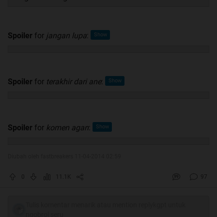
Spoiler
for
jangan lupa
:
Spoiler
for
terakhir dari ane
:
Spoiler
for
komen agan
:
Diubah oleh fastbreakers 11-04-2014 02:59
0
11.1K
97
Tulis komentar menarik atau mention replykgpt untuk
ngobrol seru