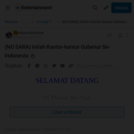
Entertainment
Masuk
...
Beranda
Lounge Pictures
(NO SARA) Inilah Kantor-kantor Gubenur Se-Indonesia
milanistilombok
TS
02-04-2014 12:15
(NO SARA) Inilah Kantor-kantor Gubenur Se-
Indonesia
Bagikan
SELAMAT DATANG
Di Thread Ana Gan
Lihat isi thread
Semoga Tidak Repost dan Bisa Bermanfaat bagi
Kita Semua
Diubah oleh colot_nay 12-04-2014 07:52