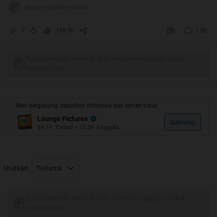
4iinch memberi reputasi
1
156.7K
1.5K
Tulis komentar menarik atau mention replykgpt untuk
Kantor Gubernur Se-Indonesia
ngobrol seru
Spoiler
for
Aceh
:
Mari bergabung, dapatkan informasi dan teman baru!
Lounge Pictures
Gabung
69.1K
Thread
•
15.3K
Anggota
Spoiler
for
Sumatera Utara
:
Urutkan
Terlama
Spoiler
for
Sumatera Barat
:
Tulis komentar menarik atau mention replykgpt untuk
ngobrol seru