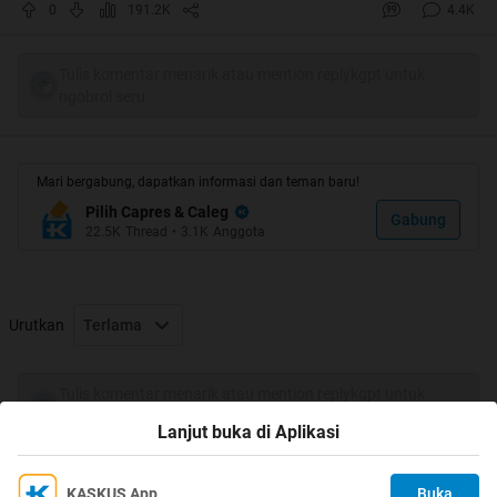
0
191.2K
4.4K
Tulis komentar menarik atau mention replykgpt untuk
ngobrol seru
Mari bergabung, dapatkan informasi dan teman baru!
Pembacaan surat mandat:
Pilih Capres & Caleg
Gabung
22.5K
Thread
•
3.1K
Anggota
Urutkan
Terlama
Tulis komentar menarik atau mention replykgpt untuk
ngobrol seru
Lanjut buka di Aplikasi
KASKUS App
Buka