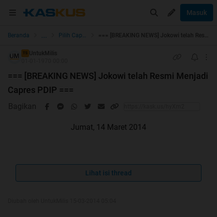
Masuk
...
Beranda
Pilih Capres & Caleg
=== [BREAKING NEWS] Jokowi telah Resmi Menjadi Capres PDIP ===
UntukMilis
TS
01-01-1970 00:00
=== [BREAKING NEWS] Jokowi telah Resmi Menjadi
Capres PDIP ===
Bagikan
Jumat, 14 Maret 2014
Berita lewat Twitter gan/sis:
Lihat isi thread
Diubah oleh UntukMilis 15-03-2014 05:04