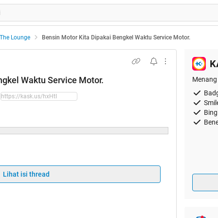
The Lounge
Bensin Motor Kita Dipakai Bengkel Waktu Service Motor.
K
ngkel Waktu Service Motor.
Menang 
Badg
Smil
Bing
Bene
sud mau bikin propaganda atau macem-macem
engalaman sama share aja, sebenernya bengkel
Lihat isi thread
bensin kita tanpa izin buat service motor kita