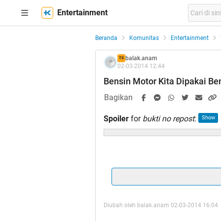
Entertainment
Beranda
Komunitas
Entertainment
balak.anam
TS
02-03-2014 12:44
Bensin Motor Kita Dipakai Be
Bagikan
Spoiler
for
bukti no repost
:
Ane bikin thread bukan bermak
gan, ane cmn pengen bagi-bagi p
itu punya wewenang gak sih ambil 
atau orang lain.
Diubah oleh balak.anam 02-03-2014 16:04