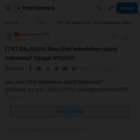
Entertainment
Masuk
...
Beranda
The Lounge
[TRIT BALASAN} Mau lihat kebodohan rakyat Indonesia? Sangat NYATA!!!
ujunggading1945
TS
14-01-2014 00:32
[TRIT BALASAN} Mau lihat kebodohan rakyat
Indonesia? Sangat NYATA!!!
Bagikan
gan, mau lihat kebodohan rakyat Indonesia?
gampang aja gan, coba aja lihat para pengendara BOBIL
di jalan
mereka itu:
- suka2 sendiri aja???
MAKSUDNYA????? BUKANNYA
Lihat isi thread
MOBIL YANG HARUS 3 IN 1
.....BERAPA SPASE BOBIL DI
Diubah oleh ujunggading1945 14-01-2014 01:15
BANDINGKAN MOTOR???