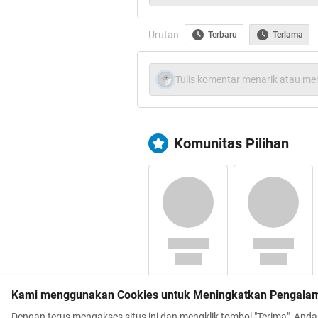
liha
Urutan
Terbaru
Terlama
Tulis komentar menarik atau men
Komunitas Pilihan
Kami menggunakan Cookies untuk Meningkatkan Pengala
setelah membaca trit tent
Dengan terus mengakses situs ini dan mengklik tombol "Terima", And