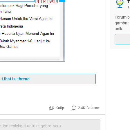
T
1
Forum ba
gambar, 
unik.
ek NoRepost dulu
Lihat isi thread
Kutip
2.4K
Balasan
lamualaikumwrwb..
tion replykgpt untuk ngobrol seru