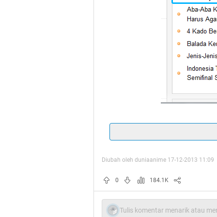
C
Spoiler
for
norepost
:
Diubah oleh duniaanime 17-12-2013 11:09
0
184.1K
Assa
Tulis komentar menarik atau men