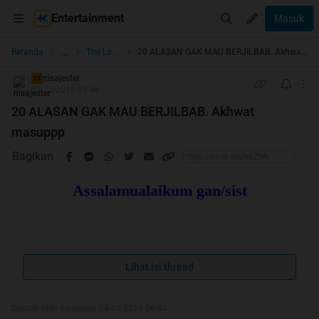
Entertainment
Masuk
...
Beranda
The Lounge
20 ALASAN GAK MAU BERJILBAB. Akhwat masuppp
nisajester
TS
02-12-2013 01:46
20 ALASAN GAK MAU BERJILBAB. Akhwat
masuppp
Bagikan
Assalamualaikum gan/sist
Lihat isi thread
mudahan gak
yeeee
berdasarkan kata2 ini
Diubah oleh nisajester 04-08-2014 06:44