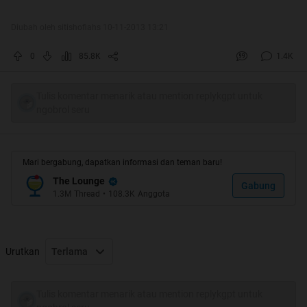
Diubah oleh sitishofiahs 10-11-2013 13:21
0
85.8K
1.4K
Tulis komentar menarik atau mention replykgpt untuk
ngobrol seru
SELAMAT ULANG TAHUN
KASKUS
YANG KE-14!!!
Semoga tambah maju , tambah banyak member
Mari bergabung, dapatkan informasi dan teman baru!
The Lounge
Gabung
1.3M
Thread
•
108.3K
Anggota
tetapnya, makin keren tampilan
KASKUS
nya
Quote:
Urutkan
Terlama
Quote:
Spoiler
for
buka aja dulu
:
Tulis komentar menarik atau mention replykgpt untuk