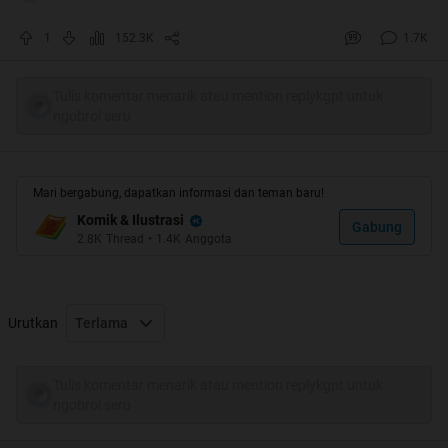
Spoiler
for
HT
:
1
152.3K
1.7K
Tulis komentar menarik atau mention replykgpt untuk
ngobrol seru
Halo agan2 and sista2 ,ane mau sare komik ane tentang
BBM nih, mumpung masih anget2nya,hehe....
Jangan di anggap salah pengertian ya gan, ane gak mihak
Mari bergabung, dapatkan informasi dan teman baru!
atau menjatuhkan merk ponsel tertentu, tapi ini memang
Komik & Ilustrasi
Gabung
fakta yang ada sekarang...
2.8K
Thread
•
1.4K
Anggota
kalau gak berkenan, sorry ya gan, just for fun....
Urutkan
Terlama
Spoiler
for
BBM 01
:
Tulis komentar menarik atau mention replykgpt untuk
ngobrol seru