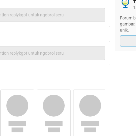
T
1
S
:
tion replykgpt untuk ngobrol seru
Forum ba
gambar, 
unik.
tion replykgpt untuk ngobrol seru
Tenses
: