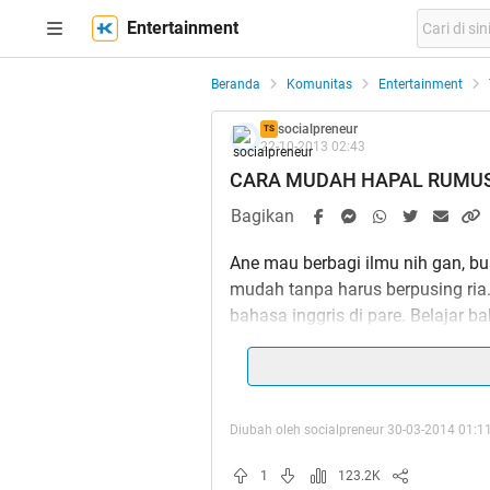
Entertainment
Beranda
Komunitas
Entertainment
socialpreneur
TS
22-10-2013 02:43
CARA MUDAH HAPAL RUMUS
Bagikan
Ane mau berbagi ilmu nih gan, b
mudah tanpa harus berpusing ria.
bahasa inggris di pare. Belajar ba
kenapa gak ? hehe
Diubah oleh socialpreneur 30-03-2014 01:1
Spoiler
for
Apa itu tenses ?
:
1
123.2K