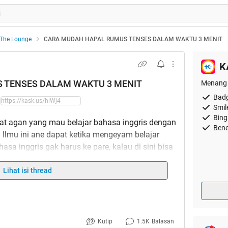
The Lounge
CARA MUDAH HAPAL RUMUS TENSES DALAM WAKTU 3 MENIT
K
 TENSES DALAM WAKTU 3 MENIT
Menang 
Badg
Smil
Bing
uat agan yang mau belajar bahasa inggris dengan
Bene
 Ilmu ini ane dapat ketika mengeyam belajar
hasa inggris gak harus ke pare, kalau di sini bisa
Lihat isi thread
1
Kutip
1.5K
Balasan