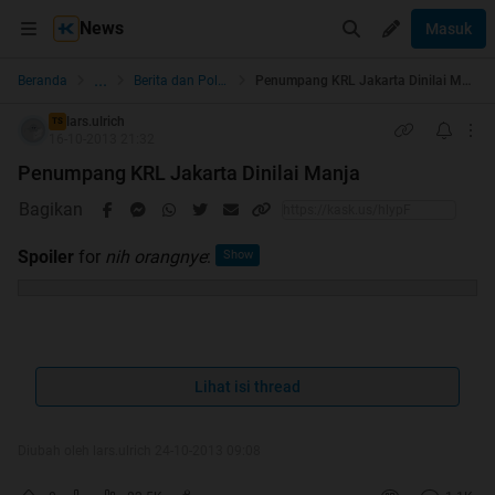
News
Masuk
...
Beranda
Berita dan Politik
Penumpang KRL Jakarta Dinilai Manja
lars.ulrich
TS
16-10-2013 21:32
Penumpang KRL Jakarta Dinilai Manja
Bagikan
Spoiler
for
nih orangnye
:
TEMPO.CO, Jakarta - Direktur Utama PT KAI Commuter
Lihat isi thread
Jabodetabek Tri Handoyo menyebut penumpang kereta
rangkaian listrik di kawasan Ibu Kota, tergolong manja.
Diubah oleh lars.ulrich 24-10-2013 09:08
"Penumpang Jakarta cengeng-cengeng, sangat