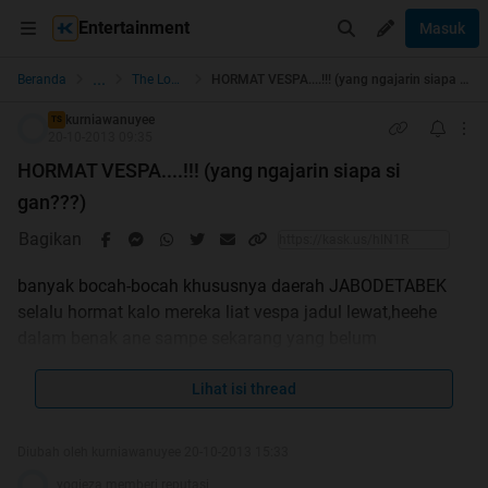
Entertainment
Masuk
...
Beranda
The Lounge
HORMAT VESPA....!!! (yang ngajarin siapa si gan???)
kurniawanuyee
TS
20-10-2013 09:35
HORMAT VESPA....!!! (yang ngajarin siapa si
gan???)
Bagikan
banyak bocah-bocah khususnya daerah JABODETABEK
selalu hormat kalo mereka liat vespa jadul lewat,heehe
dalam benak ane sampe sekarang yang belum
terjawab,siapa si gan yang ngajarin begitu?
secara dlu waktu ane masih bocah juga sering hormat
Lihat isi thread
Diubah oleh kurniawanuyee 20-10-2013 15:33
vespa,,
cuma ikut-ikutan tmn2 ane aja gan,,,
yogieza memberi reputasi