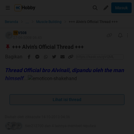
Hobby
Masuk
...
Beranda
Muscle Building
+++ Alvin's Official Thread +++
V508
TS
27-06-2008 06:43
+++ Alvin's Official Thread +++
Bagikan
Thread Official bro Alvinali, dipandu oleh the man
himself
....
Lihat isi thread
Diubah oleh zikkacute 14-10-2013 04:36
Silahkan bertanya lsg kepada bro Alvin.
tien212700 dan 4 lainnya memberi reputasi