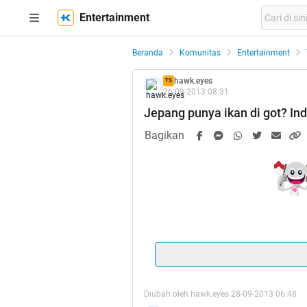
Entertainment
Beranda
Komunitas
Entertainment
hawk.eyes
TS
26-09-2013 08:31
Jepang punya ikan di got? In
Bagikan
Spoiler
for
Alhamdulillah HT gan
Diubah oleh hawk.eyes 28-09-2013 06:48
Siapa bilang indonesia ka