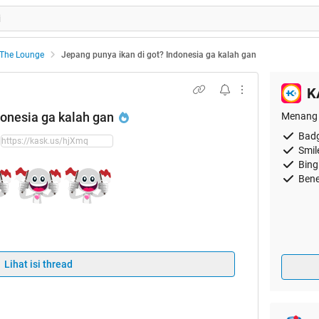
The Lounge
Jepang punya ikan di got? Indonesia ga kalah gan
K
donesia ga kalah gan
Menang 
Badg
Smil
Bing
Bene
:
Lihat isi thread
lah sama jepang gan? kalo jepang