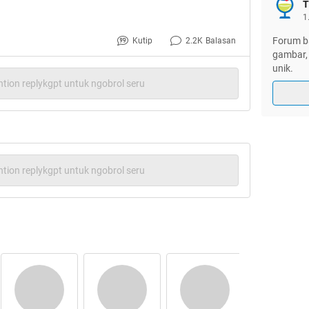
T
itu mah masi cupu gan. indonesia punya
1
Forum ba
Kutip
2.2K
Balasan
gambar, 
unik.
ja gan :
tion replykgpt untuk ngobrol seru
tion replykgpt untuk ngobrol seru
ikannya lebih keren gan, harga ikannya aja bisa