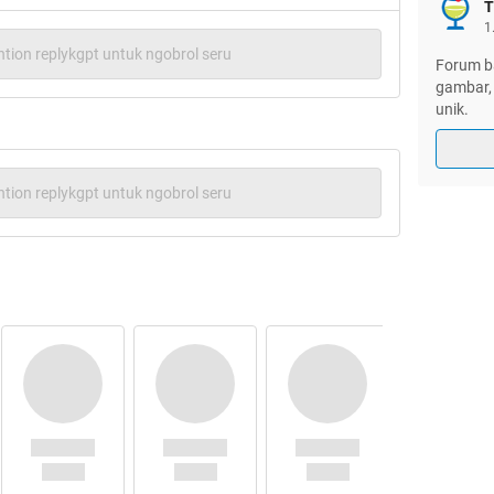
T
aka kali ini kita hanya akan membahas hal-hal
1
g bisa menyebabkan cewek berubah menjadi
tion replykgpt untuk ngobrol seru
isannya?)
Forum ba
gambar, 
unik.
tion replykgpt untuk ngobrol seru