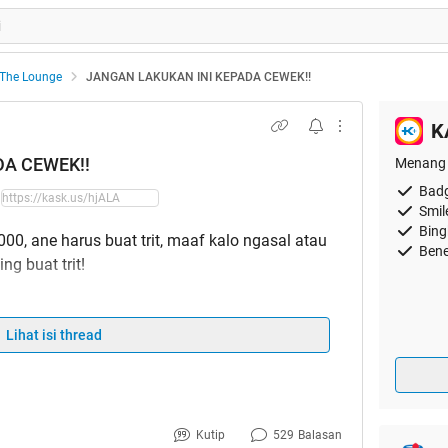
The Lounge
JANGAN LAKUKAN INI KEPADA CEWEK!!
K
DA CEWEK!!
Menang 
Badg
Smil
Bing
00, ane harus buat trit, maaf kalo ngasal atau
Bene
g buat trit!
yang harus kamu hindari ketika PDKT dengan
Lihat isi thread
dikan pembokat, eh, salah, pacar, maka kita
ulu tau apa saja yang disukai dan dibenci cewek.
disukai atau dibenci mereka maka kita dengan
a....
Kutip
529
Balasan