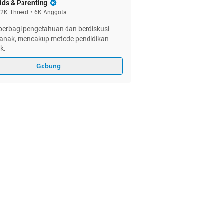
ids & Parenting
.2K
Thread
•
6K
Anggota
berbagi pengetahuan dan berdiskusi
 anak, mencakup metode pendidikan
k.
Gabung