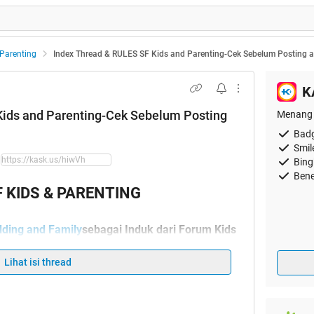
 Parenting
Index Thread & RULES SF Kids and Parenting-Cek Sebelum Posting at
K
Kids and Parenting-Cek Sebelum Posting
Menang 
Badg
Smil
Bing
Bene
F KIDS & PARENTING
ding and Family
sebagai Induk dari Forum Kids
And Parenting
Lihat isi thread