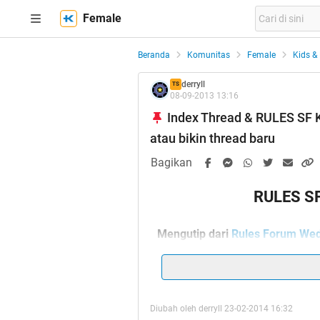
Female
Beranda
Komunitas
Female
Kids &
derryll
TS
08-09-2013 13:16
Index Thread & RULES SF 
atau bikin thread baru
Bagikan
RULES S
Mengutip dari
Rules Forum Wed
1. THREAD
Diubah oleh derryll 23-02-2014 16:32
UMUM