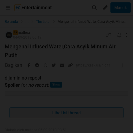
Entertainment
Masuk
...
Beranda
The Lounge
Mengenal Infused Water,Cara Asyik Minum Air Putih
muthea
TS
04-09-2013 06:19
Mengenal Infused Water,Cara Asyik Minum Air
Putih
Bagikan
dijamin no repost
Spoiler
for
no repost
:
Lihat isi thread
Diubah oleh muthea 06-09-2013 03:51