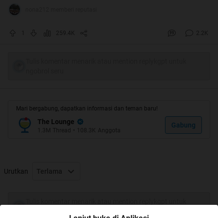
nona212 memberi reputasi
1
259.4K
2.2K
Tulis komentar menarik atau mention replykgpt untuk
ngobrol seru
Welcome To My Thread
Mari bergabung, dapatkan informasi dan teman baru!
The Lounge
Gabung
1.3M
Thread
•
108.3K
Anggota
jangan lupa budayakan rate dan comment yaaa
sesuai dengan tema kaskus bulan ini
"September: Hidup Sehat Ala Agan"
Urutkan
Terlama
ane mengajak kaskuser sekalian untuk mengenal cara
membuat minuman sehat yang unik ini cekidot ya gaan
Tulis komentar menarik atau mention replykgpt untuk
ngobrol seru
Quote: