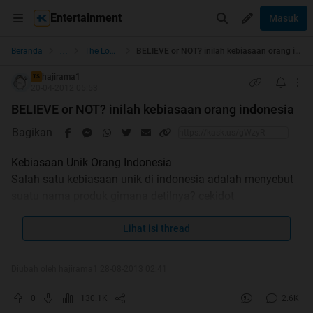
Entertainment
Masuk
...
Beranda
The Lounge
BELIEVE or NOT? inilah kebiasaan orang indonesia
hajirama1
TS
20-04-2012 05:53
BELIEVE or NOT? inilah kebiasaan orang indonesia
Bagikan
Kebiasaan Unik Orang Indonesia
Salah satu kebiasaan unik di indonesia adalah menyebut
suatu nama produk gimana detilnya? cekidot
Lihat isi thread
Diubah oleh hajirama1 28-08-2013 02:41
Spoiler
for
Pasta Gigi
:
0
130.1K
2.6K