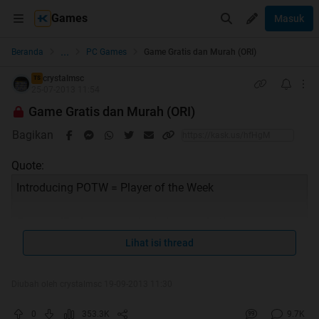
Games
Masuk
...
Beranda
PC Games
Game Gratis dan Murah (ORI)
crystalmsc
TS
25-07-2013 11:54
Game Gratis dan Murah (ORI)
Bagikan
Quote:
Introducing POTW = Player of the Week
Gamers_ID akan secara berkala menobatkan warga
sebagai POTW di group steam:
Lihat isi thread
http://steamcommunity.com/groups/gamers_id
Diubah oleh crystalmsc 19-09-2013 11:30
Berdasarkan kesepakatan warga, kita ingin
membudayakan "Timpuk Cendol Massal" buat POTW.
0
353.3K
9.7K